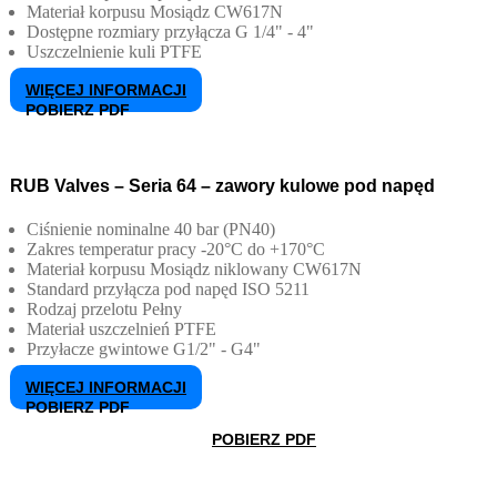
Materiał korpusu
Mosiądz CW617N
Dostępne rozmiary przyłącza
G 1/4" - 4"
Uszczelnienie kuli
PTFE
WIĘCEJ INFORMACJI
POBIERZ PDF
RUB Valves – Seria 64 – zawory kulowe pod napęd
Ciśnienie nominalne
40 bar (PN40)
Zakres temperatur pracy
-20°C do +170°C
Materiał korpusu
Mosiądz niklowany CW617N
Standard przyłącza pod napęd
ISO 5211
Rodzaj przelotu
Pełny
Materiał uszczelnień
PTFE
Przyłacze gwintowe
G1/2" - G4"
WIĘCEJ INFORMACJI
POBIERZ PDF
POBIERZ PDF