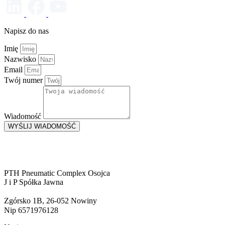
Napisz do nas
Imię
Nazwisko
Email
Twój numer
Wiadomość
WYŚLIJ WIADOMOŚĆ
PTH Pneumatic Complex Osojca
J i P Spółka Jawna
Zgórsko 1B, 26-052 Nowiny
Nip 6571976128