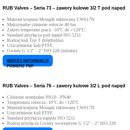
RUB Valves – Seria 73 – zawory kulowe 3/2 T pod napęd
Materiał korpusu
Mosiądz niklowany CW617N
Maksymalne ciśnienie robocze
40 bar
Zakres temperatur pracy
-10°C do +120°C
Standard przyłącza pod napęd
ISO 5211
Rodzaj kuli
Typ T (trójdrożna)
Uszczelnienie kuli
PTFE
Gwinty
G 1/2" - 2" ISO 228 (żeńskie)
WIĘCEJ INFORMACJI
POBIERZ PDF
RUB Valves – Seria 76 – zawory kulowe 3/2 L pod napęd
Ciśnienie nominalne
PN10 - PN40
Temperatura robocza
-10°C do +120°C
Materiał korpusu
Mosiądz niklowany CW617N
Uszczelnienie kuli
PTFE
Standard przyłącza napędu
ISO 5211
Rodzaj przyłącza
Gwinty wewnętrzne G 1/2" - 2" ISO 228