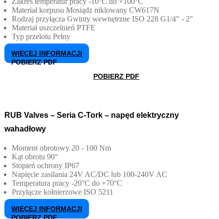
Zakres temperatur pracy
-10°C do +100°C
Materiał korpusu
Mosiądz niklowany CW617N
Rodzaj przyłącza
Gwinty wewnętrzne ISO 228 G1/4" - 2"
Materiał uszczelnień
PTFE
Typ przelotu
Pełny
WIĘCEJ INFORMACJI
POBIERZ PDF
POBIERZ PDF
RUB Valves – Seria C-Tork – napęd elektryczny
wahadłowy
Moment obrotowy
20 - 100 Nm
Kąt obrotu
90°
Stopień ochrony
IP67
Napięcie zasilania
24V AC/DC lub 100-240V AC
Temperatura pracy
-20°C do +70°C
Przyłącze kołnierzowe
ISO 5211
WIĘCEJ INFORMACJI
POBIERZ PDF