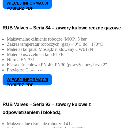
WIĘCEJ INFORMACJI
POBIERZ PDF
RUB Valves – Seria 84 – zawory kulowe ręczne gazowe
Maksymalne ciśnienie robocze (MOP)
5 bar
Zakres temperatur roboczych (gaz)
-40°C do +170°C
Materiał korpusu
Mosiądz niklowany CW617N
Materiał uszczelnień kuli
PTFE
Norma
EN 331
Klasa ciśnieniowa
PN 40, PN30 (powyżej przyłącza 2"
Przyłącze
G1/4" - 4"
WIĘCEJ INFORMACJI
POBIERZ PDF
RUB Valves – Seria 93 – zawory kulowe z
odpowietrzeniem i blokadą
Maksymalne ciśnienie robocze
14 bar