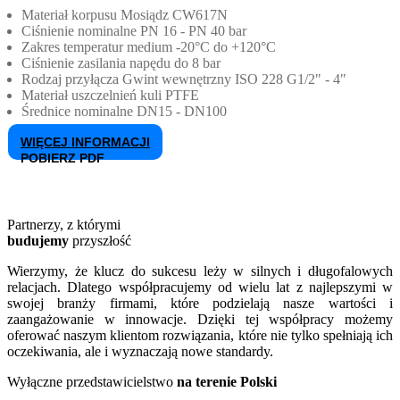
Materiał korpusu
Mosiądz CW617N
Ciśnienie nominalne
PN 16 - PN 40 bar
Zakres temperatur medium
-20°C do +120°C
Ciśnienie zasilania napędu
do 8 bar
Rodzaj przyłącza
Gwint wewnętrzny ISO 228 G1/2" - 4"
Materiał uszczelnień kuli
PTFE
Średnice nominalne
DN15 - DN100
WIĘCEJ INFORMACJI
POBIERZ PDF
Partnerzy, z którymi
budujemy
przyszłość
Wierzymy, że klucz do sukcesu leży w silnych i długofalowych
relacjach. Dlatego współpracujemy od wielu lat z najlepszymi w
swojej branży firmami, które podzielają nasze wartości i
zaangażowanie w innowacje. Dzięki tej współpracy możemy
oferować naszym klientom rozwiązania, które nie tylko spełniają ich
oczekiwania, ale i wyznaczają nowe standardy.
Wyłączne przedstawicielstwo
na terenie Polski