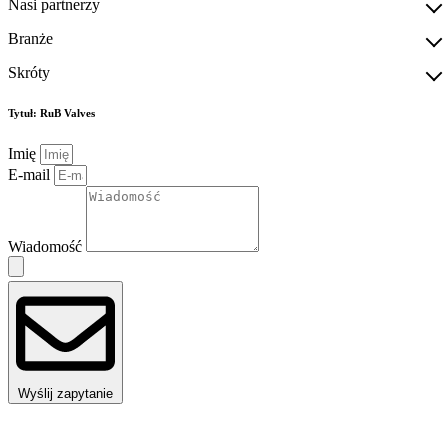
Nasi partnerzy
Branże
Skróty
Tytuł: RuB Valves
Imię
E-mail
Wiadomość
Wyślij zapytanie