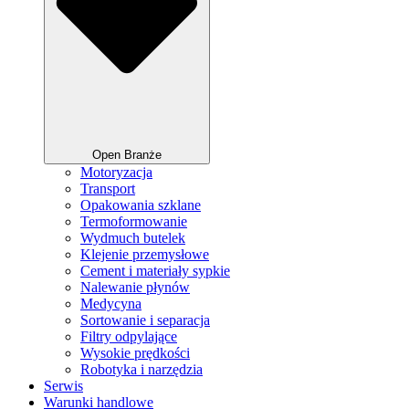
Open Branże
Motoryzacja
Transport
Opakowania szklane
Termoformowanie
Wydmuch butelek
Klejenie przemysłowe
Cement i materiały sypkie
Nalewanie płynów
Medycyna
Sortowanie i separacja
Filtry odpylające
Wysokie prędkości
Robotyka i narzędzia
Serwis
Warunki handlowe